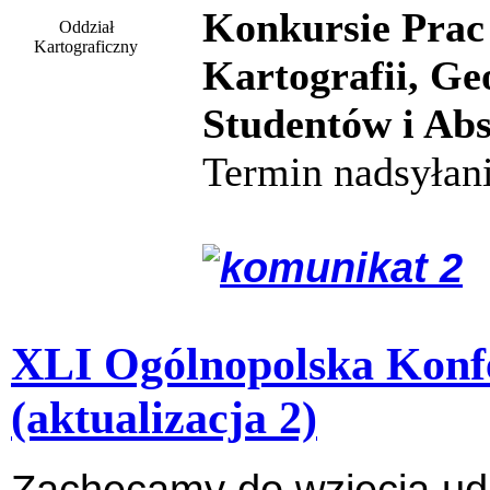
Konkursie Prac
Oddział
Kartograficzny
Kartografii, Ge
Studentów i Ab
Termin nadsyłan
XLI Ogólnopolska Konfe
(aktualizacja 2)
Zachęcamy do wzięcia ud