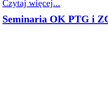
Czytaj więcej...
Seminaria OK PTG i Z
Szanowni Państwo
Uprzejmie informuję, że wys
mgra Tomasza Paneckiego 
historycznych jednostek os
17 kwietnia na 24 kwietnia 
bez zmian (ul. Krakowskie P
00
30
15
−16
).