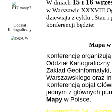
15 i 16 wrze
W dniach
w Warszawie XXXVIII Ogó
dziewiąta z cyklu „Stan i
konferencji będzie:
Oddział
Kartograficzny
Mapa w 
Konferencję organizują 
Oddział Kartograficzny
Zakład Geoinformatyki, 
Warszawskiego oraz Inst
Konferencją objął Głów
jednym z głównych pu
Mapy
w Polsce.
Komunikat 1
a
Formu